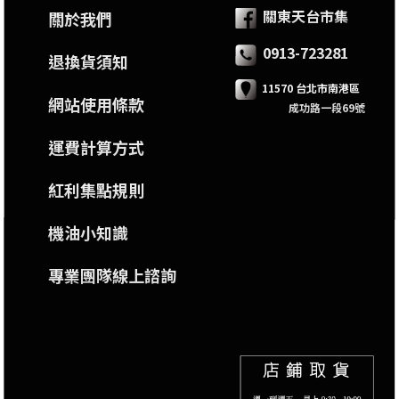
關東天台市集
關於我們
0913-723281
退換貨須知
11570 台北市南港區
網站使用條款
成功路一段69號
運費計算方式
紅利集點規則
機油小知識
專業團隊線上諮詢
線上客服
call