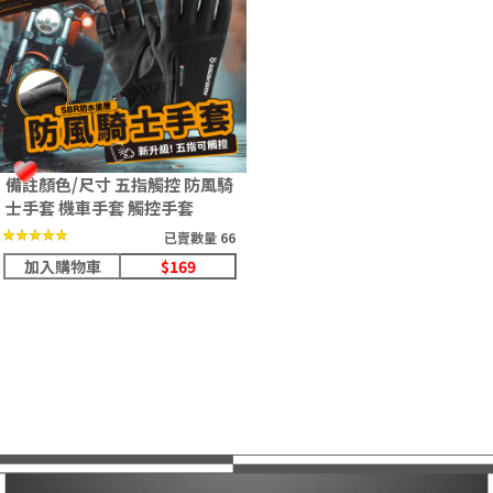
備註顏色/尺寸 五指觸控 防風騎
士手套 機車手套 觸控手套
★★★★★
★★★★★
已賣數量 66
加入購物車
$169