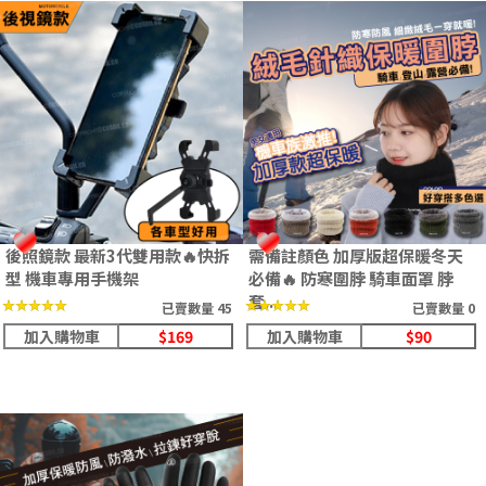
後照鏡款 最新3代雙用款🔥快拆
需備註顏色 加厚版超保暖冬天
型 機車專用手機架
必備🔥 防寒圍脖 騎車面罩 脖
套...
★★★★★
★★★★★
★★★★★
★★★★★
已賣數量 45
已賣數量 0
加入購物車
$169
加入購物車
$90