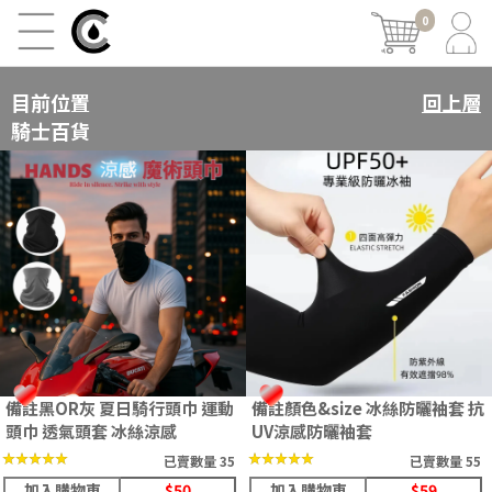
0
目前位置
回上層
騎士百貨
備註黑OR灰 夏日騎行頭巾 運動
備註顏色&size 冰絲防曬袖套 抗
頭巾 透氣頭套 冰絲涼感
UV涼感防曬袖套
★★★★★
★★★★★
★★★★★
★★★★★
已賣數量 35
已賣數量 55
加入購物車
$50
加入購物車
$59