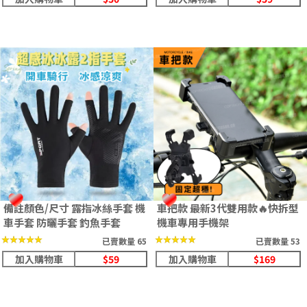
備註顏色/尺寸 露指冰絲手套 機
車把款 最新3代雙用款🔥快拆型
車手套 防曬手套 釣魚手套
機車專用手機架
★★★★★
★★★★★
★★★★★
★★★★★
已賣數量 65
已賣數量 53
加入購物車
$59
加入購物車
$169