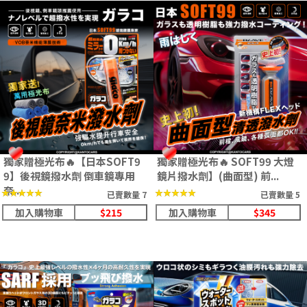
獨家贈極光布🔥【日本SOFT9
獨家贈極光布🔥 SOFT99 大燈
9】後視鏡撥水劑 倒車鏡專用
鏡片撥水劑】(曲面型) 前...
奈...
★★★★★
★★★★★
★★★★★
★★★★★
已賣數量 7
已賣數量 5
加入購物車
$215
加入購物車
$345