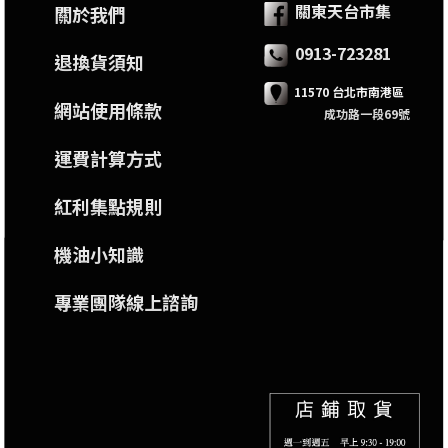
關東天台市集
關於我們
0913-723281
退換貨須知
11570 台北市南港區
網站使用條款
成功路一段69號
運費計算方式
紅利集點規則
機油小知識
專業團隊線上諮詢
線上客服
call