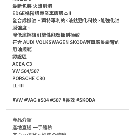
最新包裝 火熱到港
EDGE進階版專業車廠版本!!
全合成機油。獨特專利的<液鈦勁化科技>能強化油
膜強度。
降低摩擦讓引擎性能發揮到極致
符合 AUDI VOLKSWAGEN SKODA等車廠最嚴苛的
用油規範
認證區
ACEA C3
VW 504/507
PORSCHE C30
LL-III
#VW #VAG #504 #507 #長效 #SKODA
產品介紹
產地直送 一手體驗
安心 x 優質 x 快速の體驗