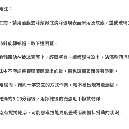
用法：
施工前，請用油膜去除劑徹底清除玻璃表面髒污及灰塵，並使玻璃
。
逆時針旋轉螺帽，取下透明蓋。
將毛氈面貼在玻璃表面上，輕壓瓶身，讓鍍膜液流出，沾滿整個毛
塗抹中不時調整鍍膜液體流出的量，避免玻璃表面沒有塗到。
採用縱向、橫向十字交叉的方式作業，較不易出現有遺漏處。
待乾燥約5-10分鐘後，用擰乾後的微濕毛巾擦拭乾淨。
若沒有擦拭乾淨，可能會導致能見度差或雨刷顫抖抖動的狀況。