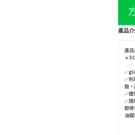
產品介
產品
🔸️
✅g
✅利
致，
✅儘
✅透
即使
油膜