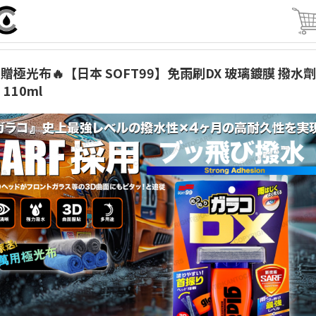
贈極光布🔥【日本 SOFT99】免雨刷DX 玻璃鍍膜 撥水劑
 110ml