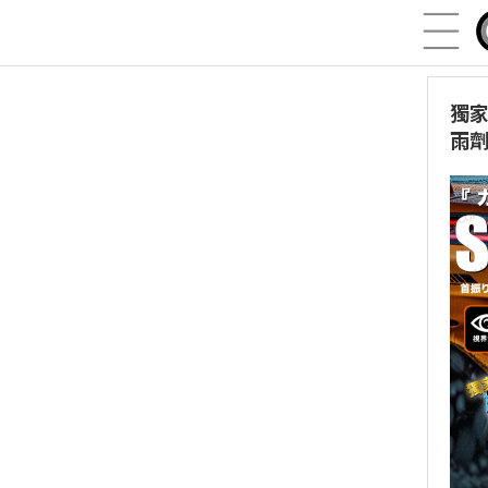
獨家
雨劑