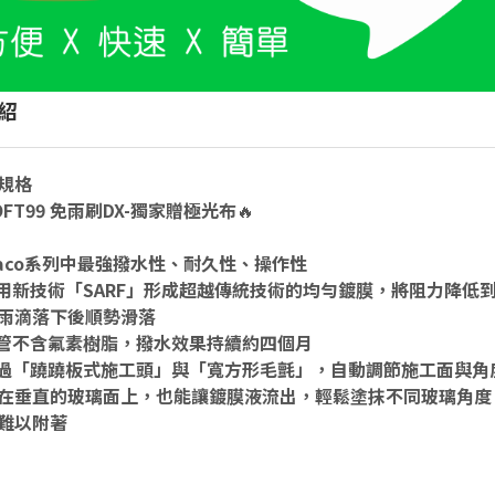
紹
規格
SOFT99 免雨刷DX-獨家贈極光布🔥
laco系列中最強撥水性、耐久性、操作性
用新技術「SARF」形成超越傳統技術的均勻鍍膜，將阻力降低
雨滴落下後順勢滑落
管不含氟素樹脂，撥水效果持續約四個月
過「蹺蹺板式施工頭」與「寬方形毛氈」，自動調節施工面與角
在垂直的玻璃面上，也能讓鍍膜液流出，輕鬆塗抹不同玻璃角度
難以附著