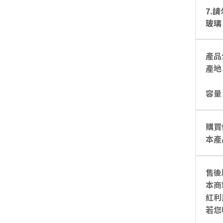
7.
玻璃
產品
產地
容量
購買
本產
售後
本商
紅利
若您