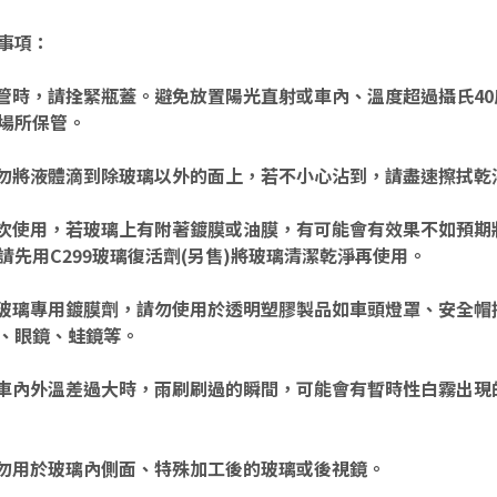
事項：
保管時，請拴緊瓶蓋。避免放置陽光直射或車內、溫度超過攝氏40
場所保管。
請勿將液體滴到除玻璃以外的面上，若不小心沾到，請盡速擦拭乾
初次使用，若玻璃上有附著鍍膜或油膜，有可能會有效果不如預期
請先用C299玻璃復活劑(另售)將玻璃清潔乾淨再使用。
為玻璃專用鍍膜劑，請勿使用於透明塑膠製品如車頭燈罩、安全帽
、眼鏡、蛙鏡等。
當車內外溫差過大時，雨刷刷過的瞬間，可能會有暫時性白霧出現
請勿用於玻璃內側面、特殊加工後的玻璃或後視鏡。