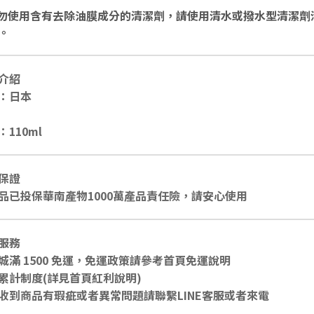
請勿使用含有去除油膜成分的清潔劑，請使用清水或撥水型清潔劑
。
介紹
：日本
：110ml
保證
品已投保華南產物1000萬產品責任險，請安心使用
服務
城滿 1500 免運，免運政策請參考首頁免運說明
累計制度(詳見首頁紅利說明)
收到商品有瑕疵或者異常問題請聯繫LINE客服或者來電