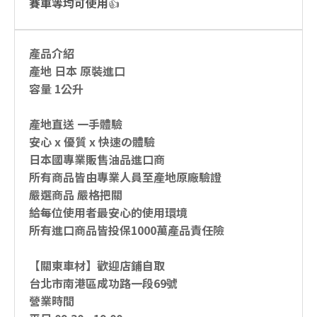
賽車等均可使用👍
產品介紹
產地 日本 原裝進口
容量 1公升
產地直送 一手體驗
安心 x 優質 x 快速の體驗
日本國專業販售油品進口商
所有商品皆由專業人員至產地原廠驗證
嚴選商品 嚴格把關
給每位使用者最安心的使用環境
所有進口商品皆投保1000萬產品責任險
【關東車材】歡迎店鋪自取
台北市南港區成功路一段69號
營業時間