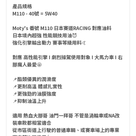
產品規格
M110 - 40號 = 5W40
Moty's 番號 M110 日本賽道RACING 對應油料
日本境內超強 性能競技用油😈
強化引擎輸出動力 賽事等級用料🤙
對應 高性能引擎 I 劇烈操駕使用對象 I 大馬力車 I 右
腳魔人最愛🤩
📌酯類優異的潤滑度
📌更耐高溫 體感扎實性
📌更強勁的油膜強度
📌抑制油溫上升
適用 熱血大腳哥 油門一拜哥 不管是渦輪車或NA改
裝車款都相當適合
從市區街道上行駛的普通車輛、或賽車場上的專業